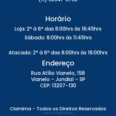
u
i
d
Horário
o
,
Loja:
2ª à 6ª das 8:00hrs às 16:45hrs
Á
Sábado: 8:00hrs às 11:45hrs
l
c
o
Atacado:
2ª à 6ª das 8:00hrs às 16:00hrs
o
l
Endereço
e
m
Rua Atílio Vianelo, 158
G
Vianelo - Jundiaí - SP
e
CEP: 13207-130
l
e
L
i
m
Clamima - Todos os Direitos Reservados
p
Criação e Hospedagem Nprojetos