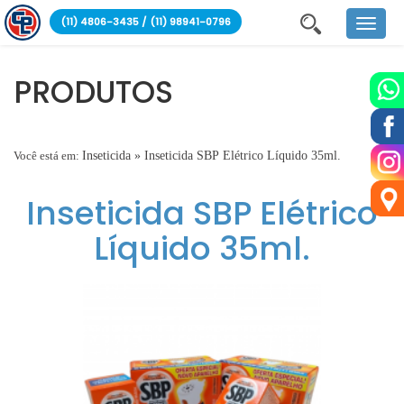
(11) 4806-3435 / (11) 98941-0796
T
o
g
g
l
PRODUTOS
e
n
Á
a
v
g
i
u
Você está em:
Inseticida
»
Inseticida SBP Elétrico Líquido 35ml.
g
a
a
t
S
Inseticida SBP Elétrico
i
a
o
n
n
Líquido 35ml.
i
t
á
r
i
a
,
C
l