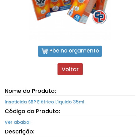
o
r
o
,
H
i
p
Põe no orçamento
o
c
l
Voltar
o
r
i
Nome do Produto:
t
o
Inseticida SBP Elétrico Líquido 35ml.
d
Código do Produto:
e
S
Ver abaixo:
ó
d
Descrição:
i