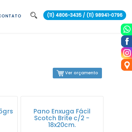
(11) 4806-3435 / (11) 98941-0796
CONTATO
Ver orçamento
5grs
Pano Enxuga Fácil
Scotch Brite c/2 -
18x20cm.