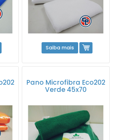
Saiba mais
co202
Pano Microfibra Eco202
Verde 45x70