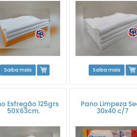
Saiba mais
Saiba mais
o Esfregão 125grs
Pano Limpeza Se
50X63cm.
30x40 c/7