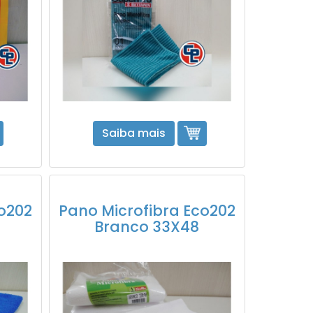
Saiba mais
co202
Pano Microfibra Eco202
Branco 33X48