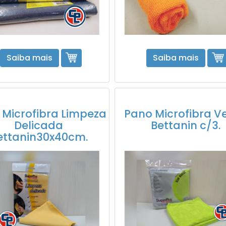
Saiba mais
Saiba mais
 Microfibra Limpeza
Pano Microfibra V
Delicada
Bettanin c/3.
ettanin30x40cm.