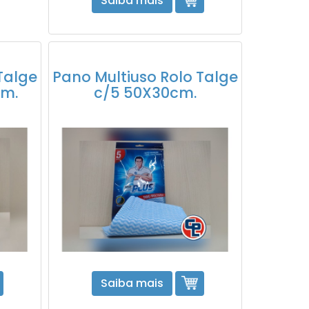
Saiba mais
Talge
Pano Multiuso Rolo Talge
cm.
c/5 50X30cm.
Saiba mais